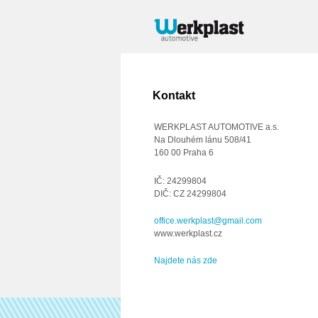
Kontakt
WERKPLAST AUTOMOTIVE a.s.
Na Dlouhém lánu 508/41
160 00 Praha 6
IČ: 24299804
DIČ: CZ 24299804
office.werkplast@gmail.com
www.werkplast.cz
Najdete nás zde