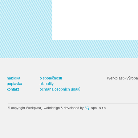
nabídka
o společnosti
Werkplast - výroba
poptávka
aktuality
kontakt
ochrana osobních údajů
© copyright Werkplast, webdesign & developed by
5Q
, spol. s r.o.